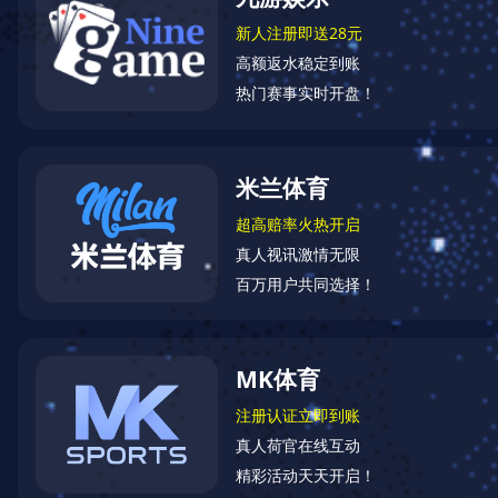
德媒曝C罗儿
近期，德媒曝出了一条引人
援名单，这一动态引
在多特蒙德的引援计
年轻球员潜力的认可