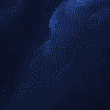
守态度，从而错失良机。
体盛行的大环境下，每一个小细节都有可能被放大，因此如何妥
员来说至关重要。而有效利用这一点，将能够帮助他们更好地发
进入多特蒙德引援名单，无疑给他的职业道路带来了新的考验。然
高度关注，这表明他所具备的人才潜力依旧被认可。在此情况下
多挑战与机遇。
短暂的不幸还是成长过程中的必经阶段，对迷你罗斯都是一次宝
的信息与压力，同时抓住每一个可以展现自己的机会，为日后的