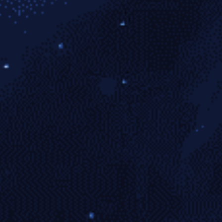
上一篇：
罗斯强调球队打法与积分无直接关…
延伸阅读
1.
阿隆戈登带伤拼抢七赛季出战仅33场创生涯
2026-05-19
2.
C罗世界杯进球数创纪录超越克洛泽梅西贝
2026-07-26
3.
姆巴佩与女友爱珀斯托甜蜜约会意大利卡利