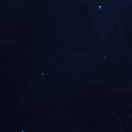
2026-07-09
4.
国米确认巴斯托尼与巴萨达成初步协议7000
2026-06-06
5.
马竞与尤尔曼达成初步协议葡体尚未展开直
2026-07-21
6.
尤文图斯寻求租借卡马文加库普梅纳斯在球
2026-06-26
7.
文班坦言状态不佳球队期待我关键时刻表现
2026-06-21
8.
火箭战绩不佳乌度卡失望球队季后赛前景堪
2026-05-29